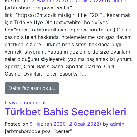
Posted on
12 Haziran 2020
(2 Ocak 2022)
by
admin
[arbtnshorcode pos=”center”
link=”https://t2m.co/ikimisligir” title=”20 TL Kazanmak
için Tıkla ve Üye Ol!” text=”white” bold=”yes”
bg=”green” rel=”nofollow noopener noreferrer”] Online
casino siteleri hakkında incelemelerime son gaz devam
ederken, sizlere Türkbet bahis sitesi hakkında bilgi
vermek istiyorum. Yaptığım gözlemlerde size oyunların
neler olduğunu söyleyerek, yazıma başlamak istiyorum.
Sporlar, Canlı Bahis, Sanal Sporlar, Casino, Canlı
Casino, Oyunlar, Poker, Esports, […]
from Türkbet Hakkında
Daha fazlasını oku…
on Türkbet Hakkında
Leave a comment
Türkbet Bahis Seçenekleri
Posted on
9 Haziran 2020
(2 Ocak 2022)
by
admin
[arbtnshorcode pos=”center”