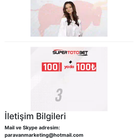
İletişim Bilgileri
Mail ve Skype adresim:
paravanmarketing@hotmail.com